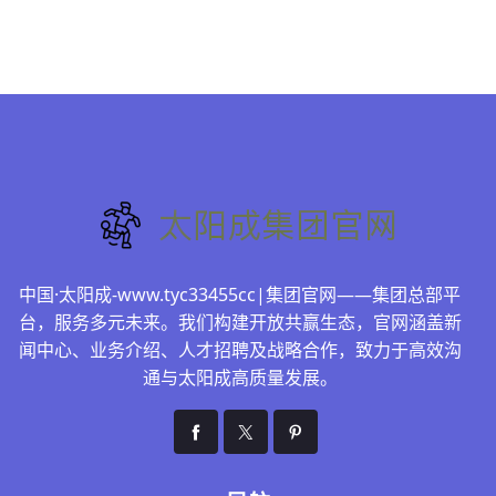
中国·太阳成-www.tyc33455cc|集团官网——集团总部平
台，服务多元未来。我们构建开放共赢生态，官网涵盖新
闻中心、业务介绍、人才招聘及战略合作，致力于高效沟
通与太阳成高质量发展。