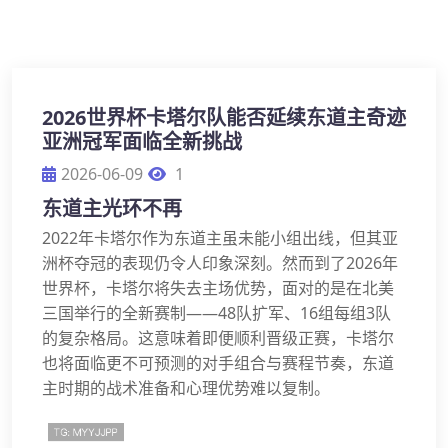
2026世界杯卡塔尔队能否延续东道主奇迹
亚洲冠军面临全新挑战
2026-06-09
1
东道主光环不再
2022年卡塔尔作为东道主虽未能小组出线，但其亚
洲杯夺冠的表现仍令人印象深刻。然而到了2026年
世界杯，卡塔尔将失去主场优势，面对的是在北美
三国举行的全新赛制——48队扩军、16组每组3队
的复杂格局。这意味着即便顺利晋级正赛，卡塔尔
也将面临更不可预测的对手组合与赛程节奏，东道
主时期的战术准备和心理优势难以复制。