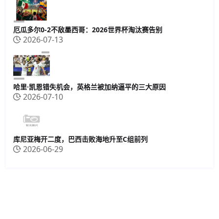
厄瓜多尔0-2不敌墨西哥：2026世界杯淘汰赛告别
2026-07-13
哈里·凯恩错失机会，英格兰被加纳逼平的三大原因
2026-07-10
库尼亚梅开二度，巴西击败海地升至C组前列
2026-06-29