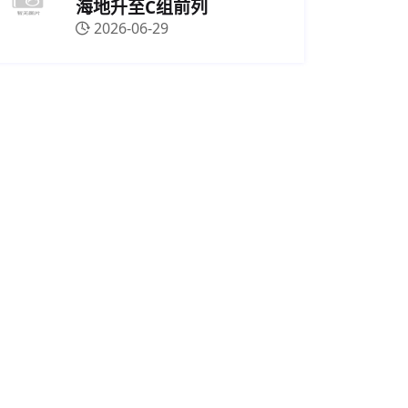
海地升至C组前列
2026-06-29