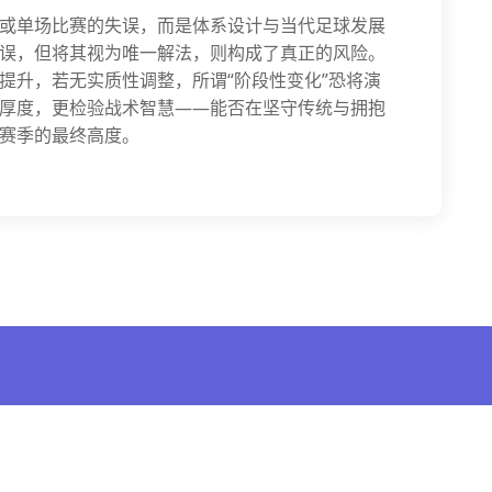
或单场比赛的失误，而是体系设计与当代足球发展
误，但将其视为唯一解法，则构成了真正的风险。
提升，若无实质性调整，所谓“阶段性变化”恐将演
厚度，更检验战术智慧——能否在坚守传统与拥抱
赛季的最终高度。
联系方式