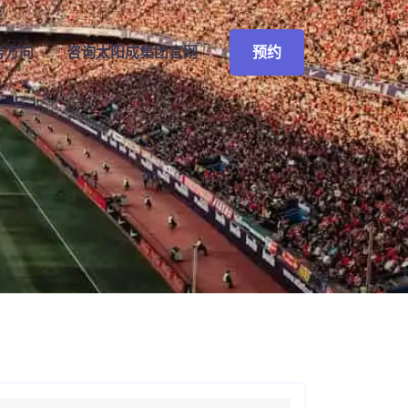
预约
务方向
咨询
太阳成集团官网