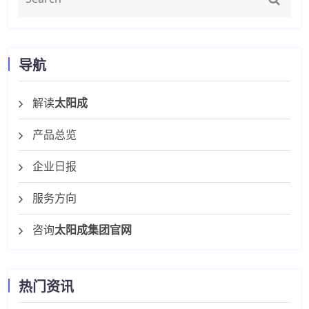
导航
解读
太阳成
产品总览
企业日报
服务方向
咨询
太阳成集团官网
热门资讯