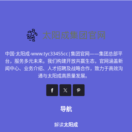
中国·太阳成-www.tyc33455cc|集团官网——集团总部平
台，服务多元未来。我们构建开放共赢生态，官网涵盖新
闻中心、业务介绍、人才招聘及战略合作，致力于高效沟
通与太阳成高质量发展。
导航
解读
太阳成