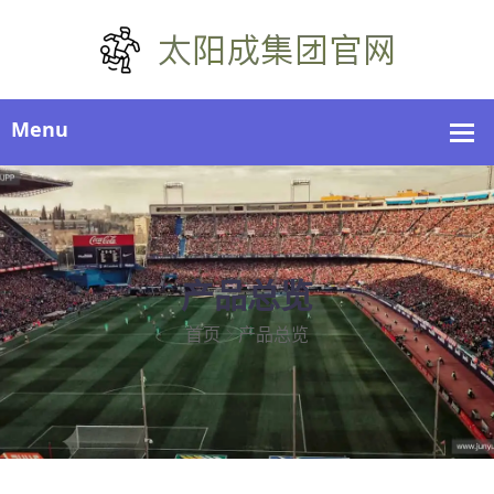
产品总览
首页
产品总览