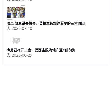
哈里·凯恩错失机会，英格兰被加纳逼平的三大原因
2026-07-10
库尼亚梅开二度，巴西击败海地升至C组前列
2026-06-29