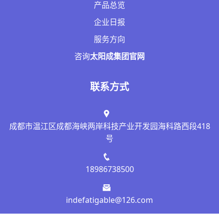
产品总览
企业日报
服务方向
咨询
太阳成集团官网
联系方式
成都市温江区成都海峡两岸科技产业开发园海科路西段418
号
18986738500
indefatigable@126.com