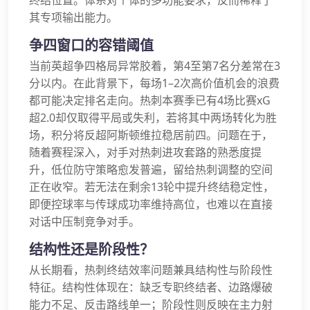
终结位置。体系对个体的多功能要求，反而稀释了
其专项输出能力。
争四窗口的容错阈值
当前英超争四格局异常胶着，第4至第7名分差常在3
分以内。在此背景下，每场1–2次高价值机会的浪费
都可能决定排名走向。热刺本赛季已有4场比赛xG
超2.0却仅取得平局或失利，若将其中两场转化为胜
场，积分将反超阿斯顿维拉稳居前四。问题在于，
随着赛程深入，对手对热刺进攻套路的熟悉度提
升，低位防守策略愈发普遍，留给热刺调整的空间
正在收窄。若无法在剩余13轮中提升终结稳定性，
即便控球率与传球成功率维持高位，也难以在直接
对话中压制竞争对手。
结构性还是阶段性？
从长期看，热刺终结效率问题兼具结构性与阶段性
特征。结构性体现在：缺乏专职终结者、边路爆破
能力不足、反击路线单一；阶段性则反映在主力射