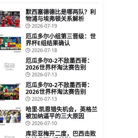
默西塞德德比是哪两队？利
物浦与埃弗顿关系解析
2026-07-19
厄瓜多尔小组第三晋级：世
界杯E组结果确认
2026-07-18
厄瓜多尔0-2不敌墨西哥：
2026世界杯淘汰赛告别
2026-07-13
厄瓜多尔0-2不敌墨西哥：
2026世界杯淘汰赛告别
2026-07-13
哈里·凯恩错失机会，英格兰
被加纳逼平的三大原因
2026-07-10
库尼亚梅开二度，巴西击败