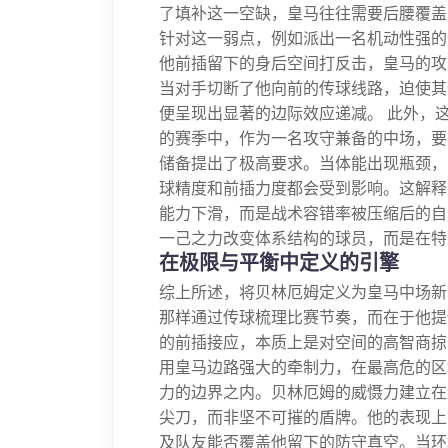
了填补这一空缺，皇马往往需要后腰覆盖
针对这一弱点，例如派出一名机动性强的
他前插留下的身后空间打反击，皇马的攻
当对手切断了他向前的传球线路，迫使其
便呈现出显著的边际效应递减。 此外，
的赛季中，作为一名攻守兼备的中场，要
储备提出了极高要求。当体能出现瓶颈，
球精度和前插力度都会受到影响。这解释
能力下滑，而是战术容错率被压缩后的自
一己之力改变体系结构的球员，而是在特
在极限与平衡中定义的引擎
综上所述，将贝林厄姆定义为皇马中场新
那样通过传球梳理比赛节奏，而在于他提
的前插接应，本质上是对空间的高智商掠
用皇马边路强大的牵制力，在最高危的区
力的边界之内。贝林厄姆的威慑力建立在
尖刀，而非坚不可摧的盾牌。他的表现上
及队友能否覆盖他留下的防守真空。当环