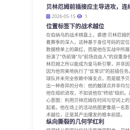
贝林厄姆前插接应主导进攻，连
2026-05-15
1
位置标签下的战术越位
在伯纳乌的战术棋盘上，裘德·贝林厄姆
着赛季的深入，这种基于身位号码的定位
数据榜单上的飙红，而是他在实战中所展
扮演了“伪前锋”与“前场自由人”的双重
林厄姆之所以能成为皇马新引擎，并非因
因为他完美地执行了“反常识”的前插任
球队并未完全依赖中锋支点，而是赋予贝
出一种奇异的分布：他的触球点并非均匀
他在组织进攻，不如说他在“终结”组织
心意图：利用贝林厄姆在时间与空间上的
起者。他在场上的活动热图更像是一名影
术越位，正是其产出爆发的根本前提。
纵向撕裂的几何学红利