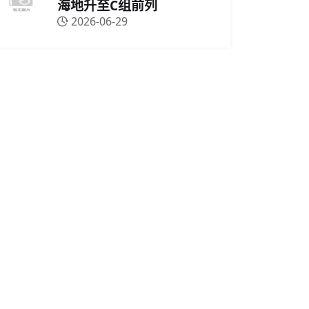
海地升至C组前列
2026-06-29