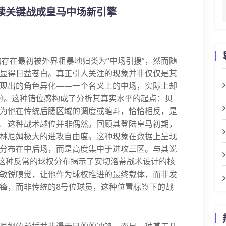
续关键战成皇马中场新引擎
的存在最初被外界粗暴地归类为“中场引援”，然而随
显得日益苍白。真正引人关注的现象并非仅仅是其
现出的角色异化——一个名义上的中场，实际上却
身份。这种错位感构成了分析其真实水平的起点：贝
为他在传统后腰区域的调度或缠斗，恰恰相反，是
务。 这种战术越位并非偶然。回顾其登陆皇马初期，
林厄姆极大的进攻自由度。这种现象在数据上呈现
分布在中后场，而是高度集中于进攻三区。与其说
。这种反常的球权分布揭示了安切洛蒂战术设计的核
敏锐嗅觉，让他作为球权推进的最终载体，而非发
锋，而非传统的8号位球员，这种位置标签下的战