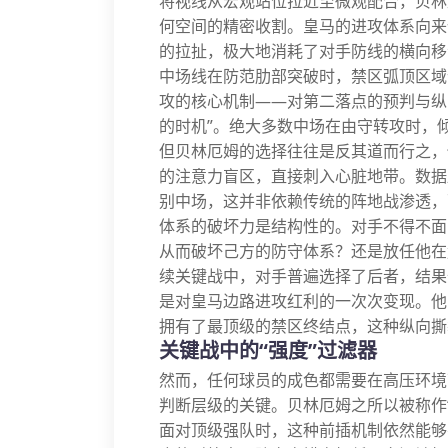
将视线从宏观站位拉近至微观配合，贝林
何空间的精密收割。皇马的进攻体系向来
的拉扯，极大地消耗了对手防线的横向移
中场线在防范肋部突破时，禁区弧顶区域
攻的核心机制——对第二落点的预判与纵
的时机”。绝大多数中场在由守转攻时，
但贝林厄姆的选择往往是反其道而行之，
的注意力盲区，直接刺入心脏地带。数据
别中场，这并非依赖传统的阵地战渗透，
体系的破坏力是结构性的。对手不得不面
从而破坏己方的防守体系？还是放任他在
续关键战中，对手普遍选择了后者，结果
是对皇马边路进攻红利的一次次变现。他
拥有了最顶级的禁区终结点，这种纵向撕
关键战中的“强度”过滤器
然而，任何球员的成色都需要在高压环境
判断层级的关键。贝林厄姆之所以被称作
面对顶级强队时，这种前插机制依然能够