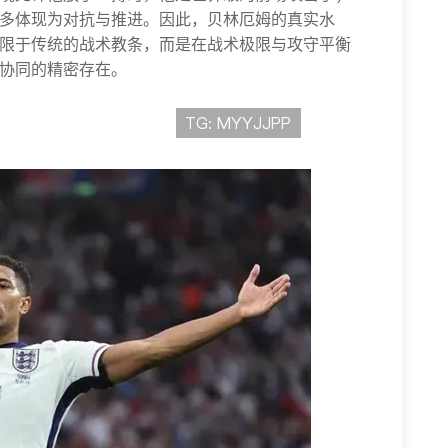
多体现为对抗与推进。因此，贝林厄姆的真实水
限于传统的战术教条，而是在战术极限与攻守平衡
协同的精密存在。