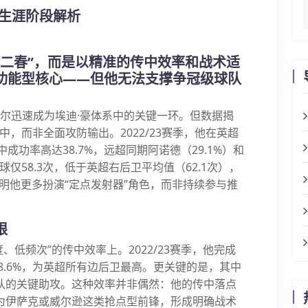
的生涯阶段解析
第二春”，而是以精准的传中效率和战术适
功能型核心——但他无法支撑争冠级球队
里皮尔迅速成为埃迪·豪体系中的关键一环。但数据揭
，而非全面攻防输出。2022/23赛季，他在英超
成功率高达38.7%，远超同期阿诺德（29.1%）和
球仅58.3次，低于英超右后卫平均值（62.1次），
明他更多扮演“定点发射器”角色，而非持续参与推
限
低频次”的传中效率上。2022/23赛季，他完成
率8.6%，为英超所有边后卫最高。更关键的是，其中
队的关键助攻。这种效率并非偶然：他的传中落点
为伊萨克或威尔逊这类抢点型前锋，形成明确战术