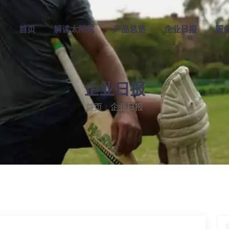
首页
解读
太阳成
产品总览
企业日报
服
企业日报
首页
企业日报