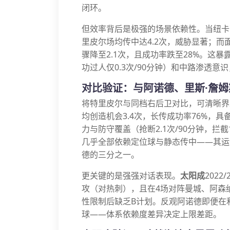
闭环。
但效率背后是极强的场景依赖性。当纽卡
里皮尔场均传中达4.2次，威胁显著；
骤降至2.1次，且成功率跌至28%。这暴
功过人仅0.3次/90分钟）和中路渗透
对比验证：与阿诺德、里斯·詹
将特里皮尔与同档右后卫对比，可清晰界定
均创造机会3.4次，长传成功率76%，
力与防守覆盖（抢断2.1次/90分钟，拦
几乎全部依赖定位球与静态传中——其运动
德的三分之一。
更关键的是强强对话表现。
太阳成
202
攻（对热刺），且在4场对阵曼城、阿森
性限制后缺乏B计划。反观阿诺德即便在
球——体系依赖度差异决定上限差距。